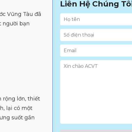
Liên Hệ Chúng Tô
ước Vũng Tàu đã
t người bạn
rộng lớn, thiết
, lại có một
hưng suốt gần