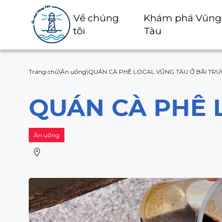
Về chúng
Khám phá Vũng
tôi
Tàu
Trang chủ
\
Ăn uống
\
QUÁN CÀ PHÊ LOCAL VŨNG TÀU Ở BÃI TR
QUÁN CÀ PHÊ 
Ăn uống