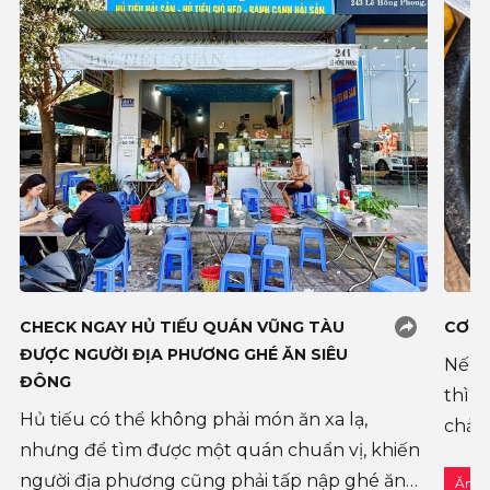
CHECK NGAY HỦ TIẾU QUÁN VŨNG TÀU
CƠM 
ĐƯỢC NGƯỜI ĐỊA PHƯƠNG GHÉ ĂN SIÊU
Nếu 
ĐÔNG
thì h
Hủ tiếu có thể không phải món ăn xa lạ,
chảo
nhưng để tìm được một quán chuẩn vị, khiến
sốt t
người địa phương cũng phải tấp nập ghé ăn
Ăn u
Quán