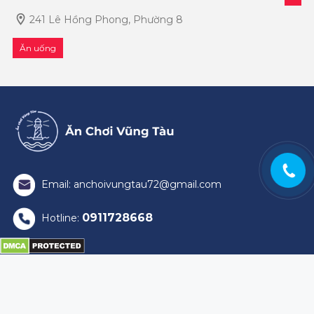
mỗi ngày thì không dễ. Hủ Tiếu Quán Vũng
241 Lê Hồng Phong, Phường 8
Tàu chính là một trong những địa ch�
Ăn uống
Email: anchoivungtau72@gmail.com
0911728668
Hotline:
Kết nối với chúng tôi