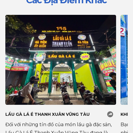
Các Địa Điểm Khác
LẨU GÀ LÁ É THANH XUÂN VŨNG TÀU
KHÊ 
Đối với những tín đồ của món lẩu gà đặc sản,
Bạn 
Lẩu Gà Lá É Thanh Xuân Vũng Tàu đang là
nhiều