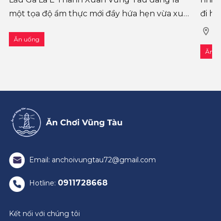
một tọa độ ẩm thực mới đầy hứa hẹn vừa xuất
đi họ
hiện tại trung tâm thành phố biển. Sau hơn 3
khôn
15
Ăn uống
năm hoạt động và khẳng đ
hoặc
Ăn u
Email: anchoivungtau72@gmail.com
0911728668
Hotline:
Kết nối với chúng tôi