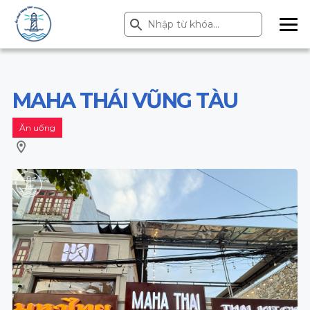
Search Button
Search
for:
ME
NU
MAHA THÁI VŨNG TÀU
Ăn uống