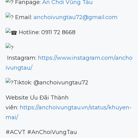
Fanpage:
Ăn Chơi Vũng Tàu
Email:
anchoivungtau72@gmail.com
Hotline: 0911 72 8668
Instagram:
https://www.instagram.com/ancho
ivungtau/
Tiktok: @anchoivungtau72
Website Ưu Đãi Thành
viên:
https://anchoivungtau.vn/status/khuyen-
mai/
#ACVT #AnChoiVungTau