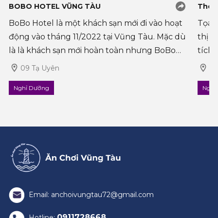
BOBO HOTEL VŨNG TÀU
The 
BoBo Hotel là một khách sạn mới đi vào hoạt
Tọa 
động vào tháng 11/2022 tại Vũng Tàu. Mặc dù
thị t
là là khách sạn mới hoàn toàn nhưng BoBo
tích 
Hotel được đa số khách du lịch yêu thích bởi
Côn Đ
09 Tạ Uyên
Số
sự chỉnh chu, tinh tế từ trong ra ngoài. Cù
tưởn
Nghỉ Dưỡng
Nghỉ
Email: anchoivungtau72@gmail.com
0911728668
Hotline: