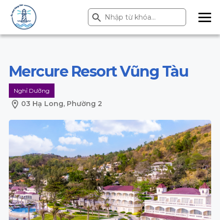
Search Button
Search
for:
ME
NU
Mercure Resort Vũng Tàu
Nghỉ Dưỡng
03 Hạ Long, Phường 2