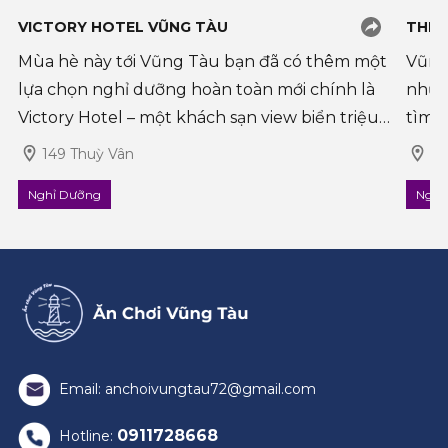
VICTORY HOTEL VŨNG TÀU
THE 
Mùa hè này tới Vũng Tàu bạn đã có thêm một
Vũng
lựa chọn nghỉ dưỡng hoàn toàn mới chính là
nhữn
Victory Hotel – một khách sạn view biển triệu
tìm 
đô đạt chuẩn 4 sao cực kỳ sang chảnh. Victory
hoàn 
149 Thuỳ Vân
1 
tọa lạc trên cung đường Thuỳ Vâ
yên 
Nghỉ Dưỡng
Nghỉ
Email: anchoivungtau72@gmail.com
0911728668
Hotline: