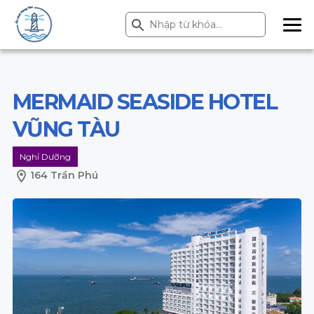
Search Button
Search
for:
ME
NU
MERMAID SEASIDE HOTEL
VŨNG TÀU
Nghỉ Dưỡng
164 Trần Phú