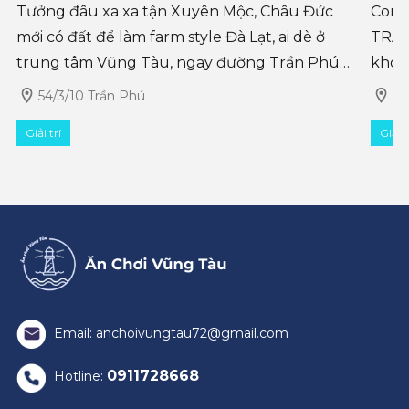
Tưởng đâu xa xa tận Xuyên Mộc, Châu Đức
Come
mới có đất để làm farm style Đà Lạt, ai dè ở
TRAI
trung tâm Vũng Tàu, ngay đường Trần Phú
khôn
cũng có Ulala Farm mới toanh, view biển trực
với: 
54/3/10 Trần Phú
64
diện, với rất nhiều hoạt động cho cả gia
đến 
Giải trí
Giải t
Email: anchoivungtau72@gmail.com
0911728668
Hotline: