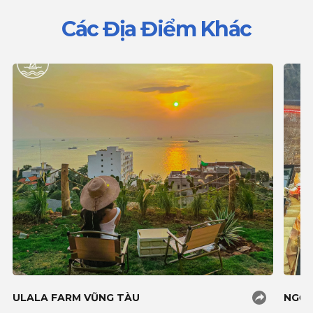
Các Địa Điểm Khác
ULALA FARM VŨNG TÀU
NGỌC