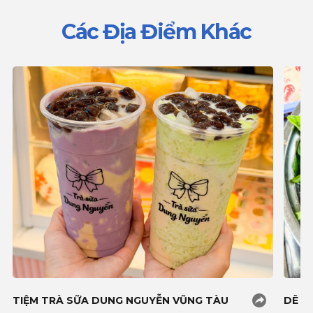
Các Địa Điểm Khác
TIỆM TRÀ SỮA DUNG NGUYỄN VŨNG TÀU
DÊ T