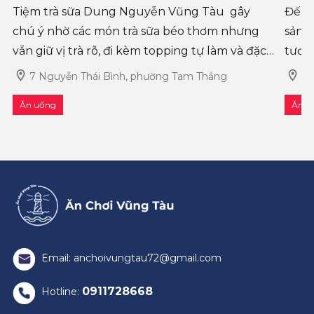
Tiệm trà sữa Dung Nguyễn Vũng Tàu gây
Đến 
chú ý nhờ các món trà sữa béo thơm nhưng
sản ở
vẫn giữ vị trà rõ, đi kèm topping tự làm và đặc
tươi 
biệt là món sốt cốm dẻo đang được nhiều bạn
thàn
7 Nguyễn Thái Bình, phường Tam Thắng
đư
trẻ tìm thử. Không chạy theo ki�
ngon,
Ăn uống
Ăn u
Email: anchoivungtau72@gmail.com
0911728668
Hotline: