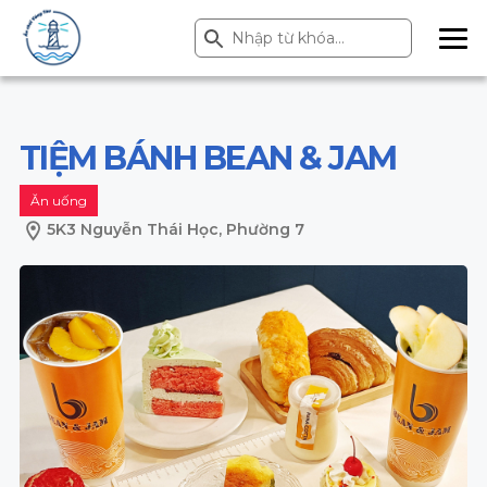
Search Button
Search
for:
ME
NU
TIỆM BÁNH BEAN & JAM
Ăn uống
5K3 Nguyễn Thái Học, Phường 7