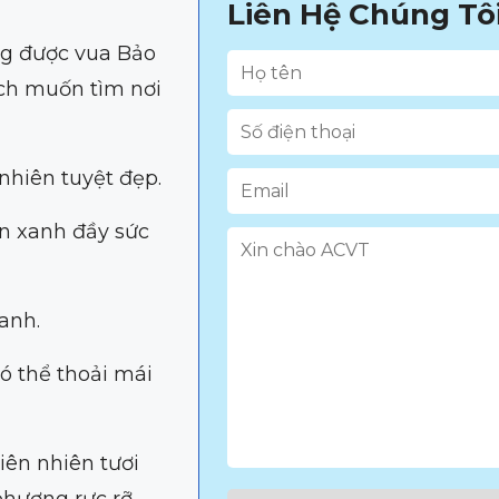
Liên Hệ Chúng Tô
ừng được vua Bảo
ch muốn tìm nơi
nhiên tuyệt đẹp.
an xanh đầy sức
anh.
ó thể thoải mái
iên nhiên tươi
phượng rực rỡ