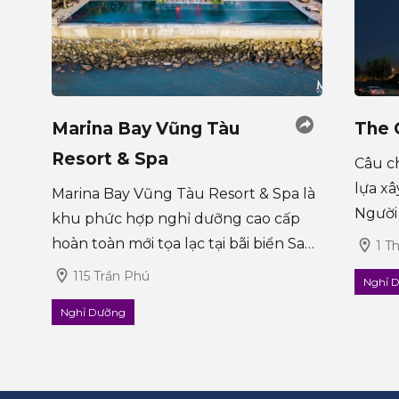
Marina Bay Vũng Tàu
The 
Resort & Spa
Câu c
lựa xâ
Marina Bay Vũng Tàu Resort & Spa là
Người 
khu phức hợp nghỉ dưỡng cao cấp
của V
hoàn toàn mới tọa lạc tại bãi biển Sao
1 Th
phố cả
Mai của thành phố Vũng Tàu, miền
115 Trần Phú
Nghỉ 
xứ Đô
Nam Việt Nam. Resort sở hữu địa thế
Nghỉ Dưỡng
ấn tượng “tọa sơn hướng thủy” �