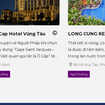
Cap Hotel Vũng Tàu
LONG CUNG R
huyện về Người Pháp khi chọn
Thời tiết oi nóng, c
y dựng “Cape Saint Jacques –
là được đi tắm biển,
Việt quen gọi tắt là Ô Cấp” tên
trong làn nước tron
ũng Tàu xưa trở thành thành
thoải mái ăn uống, 
i Sách,
86 Hà Huy Tập, Ph
ng, du lịch nghỉ mát đầu tiên ở
bè, gia đình. Khu d
Dưỡng
Nghỉ Dưỡng
ng Dương hàng trăm năm
Resort với hệ thống