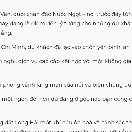
ỳ Vân, dưới chân đèo Nước Ngọt – nơi trước đây t
nay đang là điểm đến lý tưởng cho những du khá
hẳng.
 Chí Minh, du khách đã lạc vào chốn yên bình, an 
 nghi, dịch vụ cao cấp kết hợp với một không gi
 với phong cảnh lãng mạn của núi và biển chung qu
rên một ngọn đồi nên dù đang ở góc nào bạn cũng c
g đất Long Hải một khí hậu ôn hoà và cảnh sắc th
héo léo đem vào Anoasis Long Hải Resort với sắc 