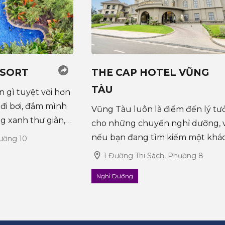
ESORT
THE CAP HOTEL VŨNG
TÀU
òn gì tuyệt vời hơn
 đi bơi, đắm mình
Vũng Tàu luôn là điểm đến lý t
g xanh thư giãn,
cho những chuyến nghỉ dưỡng, 
vui chơi cùng bạn
nếu bạn đang tìm kiếm một khá
ường 10
u lịch Long Cung
sạn sang trọng kết hợp hoàn hảo
1 Đường Thi Sách, Phường 8
 5 hồ bơi d
tiện nghi hiện đại và không gian 
Nghỉ Dưỡng
bình, The Cap Hotel là lựa chọn
không