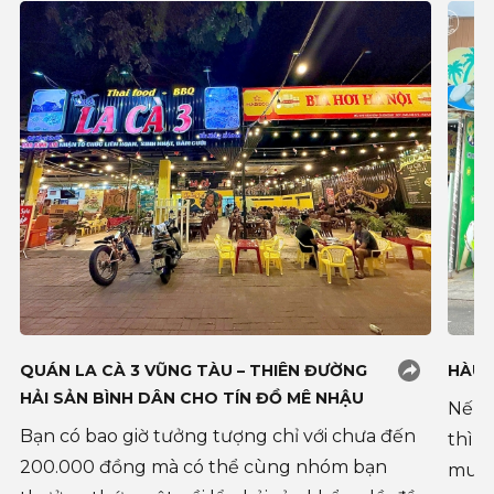
QUÁN LA CÀ 3 VŨNG TÀU – THIÊN ĐƯỜNG
HÀU 
HẢI SẢN BÌNH DÂN CHO TÍN ĐỒ MÊ NHẬU
Nếu b
Bạn có bao giờ tưởng tượng chỉ với chưa đến
thì đ
200.000 đồng mà có thể cùng nhóm bạn
muốn