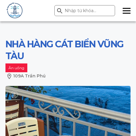
Search Button
Search
for:
ME
NU
NHÀ HÀNG CÁT BIỂN VŨNG
TÀU
Ăn uống
109A Trần Phú