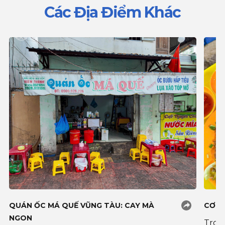
Các Địa Điểm Khác
QUÁN ỐC MÁ QUẾ VŨNG TÀU: CAY MÀ
CƠM 
NGON
Tron