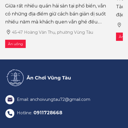
Giữa rất nhiều quán hải sản tại phố biển, vẫn
Tàu,
có những địa điểm giữ cách bán giản dị suốt
đặc b
nhiều năm mà khách quen vẫn ghé đều.
phươ
17
Quán Ốc má quế Vũng Tàu là một trong
cứu 
45-47 Hoàng Văn Thụ, phường Vũng Tàu
Ăn u
những quán như vậy. Không chạy theo menu
Ăn uống
q
Email: anchoivungtau72@gmail.com
0911728668
Hotline: