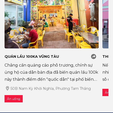
QUÁN LẨU 100KA VŨNG TÀU
THE 
Chẳng cần quảng cáo phô trương, chính sự
Nếu 
ủng hộ của dân bản địa đã biến quán lẩu 100k
nhiề
này thành điểm đến "quốc dân" tại phố biển.
sô cô
Trong bài viết hôm nay, Ăn Chơi Vũng Tàu sẽ
một đ
50B Nam Kỳ Khởi Nghĩa, Phường Tam Thắng
Ăn u
review chi tiết từ A-Z quán lẩu 100
trên
Ăn uống