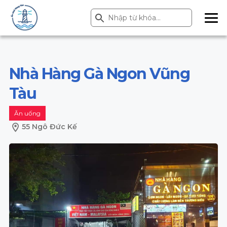
Search Button
Search
for:
ME
NU
Nhà Hàng Gà Ngon Vũng
Tàu
Ăn uống
55 Ngô Đức Kế