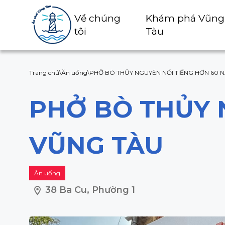
Về chúng
Khám phá Vũng
tôi
Tàu
Trang chủ
\
Ăn uống
\
PHỞ BÒ THỦY NGUYÊN NỔI TIẾNG HƠN 60 N
PHỞ BÒ THỦY 
VŨNG TÀU
Ăn uống
38 Ba Cu, Phường 1