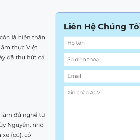
Liên Hệ Chúng Tô
còn là hiện thân
 ẩm thực Việt
y đã thu hút cả
 làm đủ nghề từ
hủy Nguyên, nhớ
xe (cũ), có