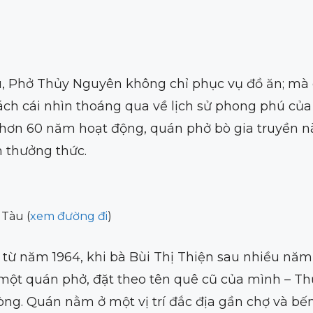
àu, Phở Thủy Nguyên không chỉ phục vụ đồ ăn; mà 
ch cái nhìn thoáng qua về lịch sử phong phú của
 hơn 60 năm hoạt động, quán phở bò gia truyền nà
 thưởng thức.
 Tàu (
xem đường đi
)
ừ năm 1964, khi bà Bùi Thị Thiện sau nhiều năm
một quán phở, đặt theo tên quê cũ của mình – T
g. Quán nằm ở một vị trí đắc địa gần chợ và bến 